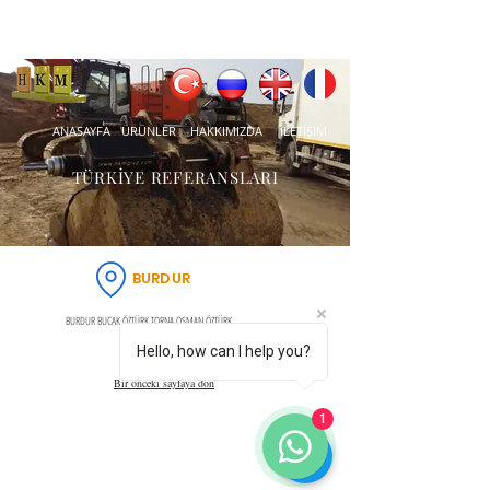
ANASAYFA
ÜRÜNLER
HAKKIMIZDA
İLETİŞİM
TÜRKİYE REFERANSLARI
BURDUR
BURDUR BUCAK ÖZTÜRK TORNA OSMAN ÖZTÜRK
Hello, how can I help you?
Bir önceki sayfaya dön
1