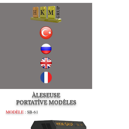
ÀLESEUSE
PORTATİVE MODÈLES
MODÈLE
: SB-61