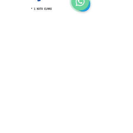
* 1 KUTU ELMAS
* 12 ADET YATAKLAMA İÇİN L AYAK
* 2 ADET SABİTLEME KİTİ
Bir önceki sayfaya
dön
Sayfanın başına
dön