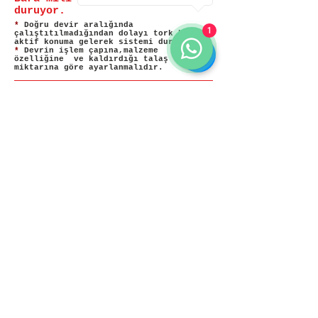
duruyor.
*
Doğru devir aralığında
1
çalıştıtılmadığından dolayı tork kontrol
aktif konuma gelerek sistemi durdurur.
*
Devrin işlem çapına,malzeme
özelliğine ve kaldırdığı talaş
miktarına göre ayarlanmalıdır.
Şanzuman kitlemesi.
*
Aşırı ve ani torklarda sistem bütününe
zarar vermemesi için şanzumanda emniyet
pimlerini kırar.
*
Yetkili servis ile iletişime geçin.
*
Metrik 10 civa çeliği ile kısa süreli
onarım yapılabilir.