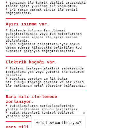
*
Şanzuman ile tahrik dişlisi arasındaki
zincir aşırı yüklenme ile kopmuştur.
*
1/2 Yarım parmak zincir ile yenisi
değişmelidir.
Aşırı ısınma var.
*
Sistemde bulunan fan düğmesi
çalıştırılmaması veya fan motorlarının
arızalanması sebebi ile aşırı ısınma
gözlemlenir.
*
Fan düğmesini çalıştırın,eyer sorun
devam ederse kitapçıkta belirtilen kod
numaralı parçayla değiştirlmelidir.
Elektrik kaçağı var.
*
Sistemi besleyen elektrik şebekesinde
topraklama yok veya yetersi ise budurum
olabilir.
*
Yapılası gereken 1m lik bakır
bir çubuğu toprağa çakınız ve bir kablo
ile makinanın metal yüzeyine bağlayınız.
Bara mili ilerlemede
zorlanıyor.
*
Yataklamaların merkezlemelerinin
yanlış bağlanması sonucu gerçekleşir.
*
Yatak eksenleri kontrol edilerek
yeniden bağlanmalı.
Hello, how can I help you?
Bara mili tornalama sırasında