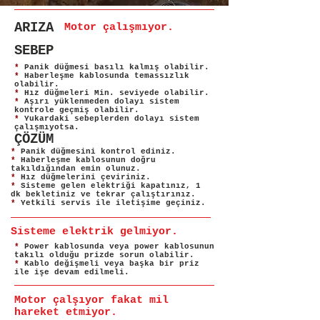
ARIZA
Motor çalışmıyor.
SEBEP
*
Panik düğmesi basılı kalmış olabilir.
*
Haberleşme kablosunda temassızlık
olabilir.
*
Hız düğmeleri Min. seviyede olabilir.
*
Aşırı yüklenmeden dolayı sistem
kontrole geçmiş olabilir.
*
Yukardaki sebeplerden dolayı sistem
çalışmıyotsa.
ÇÖZÜM
*
Panik düğmesini kontrol ediniz.
*
Haberleşme kablosunun doğru
takıldığından emin olunuz.
*
Hız düğmelerini çeviriniz.
*
Sisteme gelen elektriği kapatınız, 1
dk bekletiniz ve tekrar çalıştırınız.
*
Yetkili servis ile iletişime geçiniz.
Sisteme elektrik gelmiyor.
*
Power kablosunda veya power kablosunun
takılı olduğu prizde sorun olabilir.
*
Kablo değişmeli veya başka bir priz
ile işe devam edilmeli.
Motor çalşıyor fakat mil
hareket etmiyor.