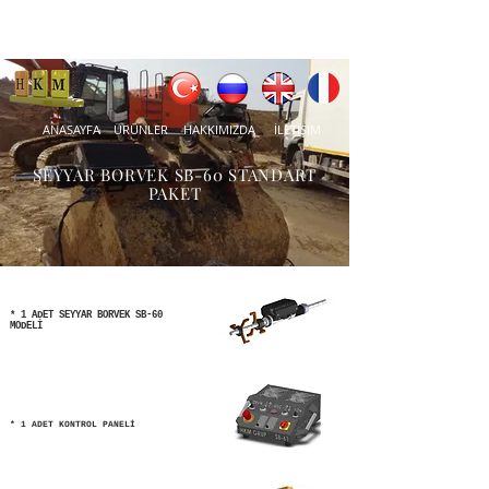
ANASAYFA
ÜRÜNLER
HAKKIMIZDA
İLETİŞİM
SEYYAR BORVEK SB-60 STANDART
PAKET
* 1 ADET SEYYAR BORVEK SB-60
MODELİ
* 1 ADET KONTROL PANELİ