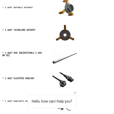
* 2 ADET BOYUNLU AHTOPOT
* 2 ADET YATAKLAMA AHTAPOT
* 1 ADET Ø40 İNDİKSİYONLU 2.000
MM MİL
* 1 ADET ELEKTRİK KABLOSU
Hello, how can I help you?
* 1 ADET BAĞLANTI KABLOSU