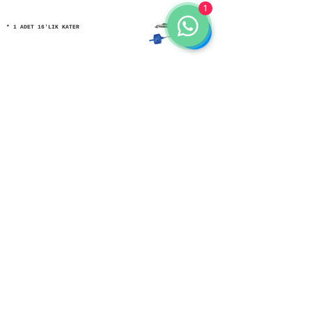
1
* 1 ADET 16'LIK KATER
* 1 KUTU ELMAS
* 12 ADET YATAKLAMA İÇİN L AYAK
* 2 ADET SABİTLEME KİTİ
Bir önceki sayfaya dön
Sayfanın başına dön